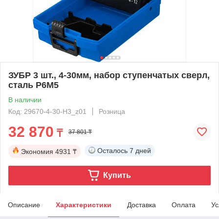
ЗУБР 3 шт., 4-30мм, набор ступенчатых сверл,
сталь Р6М5
В наличии
Код: 29670-4-30-H3_z01
Розница
32 870
₸
37 801 ₸
Осталось
7 дней
Экономия
4931 ₸
Купить
Описание
Характеристики
Доставка
Оплата
Ус