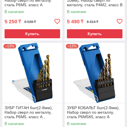
Набор сверл по металлу,
10мм), Набор сверл по
сталь Р6М5, класс А
металлу, сталь Р4М2, класс В
В наличии
В наличии
5 250
5 490
₸
₸
6 038 ₸
6 314 ₸
Купить
Купить
–13%
–13%
ЗУБР ТИТАН 6шт(2-8мм),
ЗУБР КОБАЛЬТ 6шт(2-8мм),
Набор сверл по металлу,
Набор сверл по металлу,
сталь Р6М5, класс А ,
сталь Р6М5К5, класс А
титановое покрытие
В наличии
В наличии