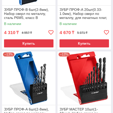
ЗУБР ПРОФ-В 6шт(2-8мм),
ЗУБР ПРОФ-А 20шт(0.33-
Набор сверл по металлу,
1.0мм), Набор сверл по
сталь Р6М5, класс В
металлу, для печатных плат,
сталь Р6М5, класс А
В наличии
В наличии
4 310
4 670
₸
₸
4 957 ₸
5 371 ₸
Купить
Купить
–13%
–13%
ЗУБР ПРОФ-А 6шт(2-8мм),
ЗУБР МАСТЕР 10шт(1-