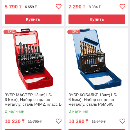
5 790
7 290
₸
₸
6 659 ₸
8 384 ₸
Купить
Купить
–13%
–13%
ЗУБР МАСТЕР 13шт(1.5-
ЗУБР КОБАЛЬТ 13шт(1.5-
6.5мм), Набор сверл по
6.5мм), Набор сверл по
металлу, сталь Р4М2, класс В
металлу, сталь Р6М5К5,
19, 19 1, 1.5, 2, 2.5, 3, 3.5, 4,
класс А, мет.бокс
В наличии
В наличии
10 230
10 390
₸
₸
11 765 ₸
11 949 ₸