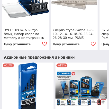
ЗУБР ПРОФ-А 6шт(2-
Сверло ступенчатое, 6-8-
ЗУБР
8мм), Набор сверл по
10-12-14-16-18-20-22-24-
свер
металлу с шестигранным
26-28-30 мм, Р6М5,
Р4М
хвостовиком, сталь Р6М5,
трехгранный хвостовик
Цену уточняйте
Цену уточняйте
Цен
класс А
Барс
Акционные предложения и новинки
–13%
–13%