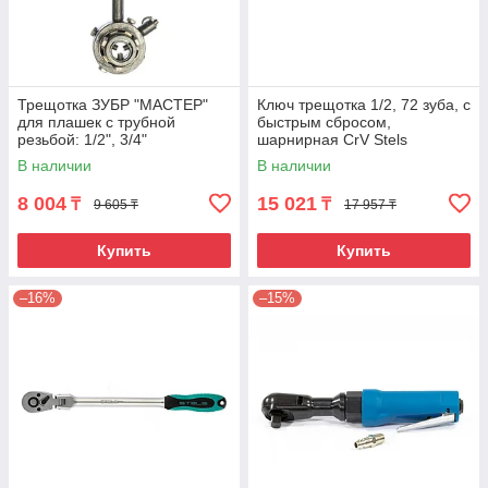
Трещотка ЗУБР "МАСТЕР"
Ключ трещотка 1/2, 72 зуба, с
для плашек с трубной
быстрым сбросом,
резьбой: 1/2", 3/4"
шарнирная СrV Stels
В наличии
В наличии
8 004
15 021
₸
₸
9 605 ₸
17 957 ₸
Купить
Купить
–16%
–15%