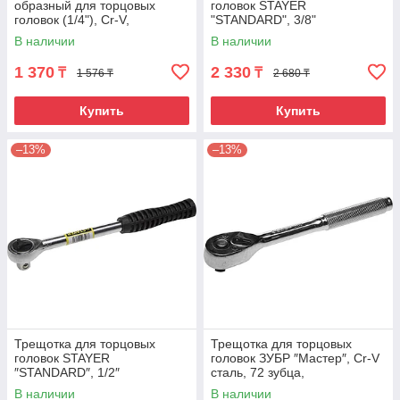
образный для торцовых
головок STAYER
головок (1/4"), Cr-V,
"STANDARD", 3/8"
хроматированное покрытие,
В наличии
В наличии
115мм
1 370
2 330
₸
₸
1 576 ₸
2 680 ₸
Купить
Купить
–13%
–13%
Трещотка для торцовых
Трещотка для торцовых
головок STAYER
головок ЗУБР ″Мастер″, Сr-V
″STANDARD″, 1/2″
сталь, 72 зубца,
цельнометаллическая, 3/8″
В наличии
В наличии