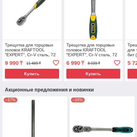
Трещотка для торцовых
Трещотка для торцовых
Тре
головок KRAFTOOL
головок KRAFTOOL
для 
"EXPERT", Сr-V сталь, 72
″EXPERT″, Сr-V сталь, 72
бит (
зубца, 1/2"
зубца, 1/4″
хро
9 990
6 990
5 7
₸
₸
11 489 ₸
8 039 ₸
пок
Купить
Купить
Акционные предложения и новинки
–17%
–16%