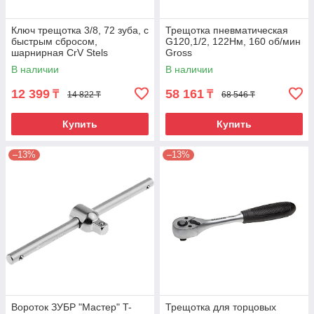
Ключ трещотка 3/8, 72 зуба, с
Трещотка пневматическая
быстрым сбросом,
G120,1/2, 122Нм, 160 об/мин
шарнирная СrV Stels
Gross
В наличии
В наличии
12 399
58 161
₸
₸
14 822 ₸
68 546 ₸
Купить
Купить
–13%
–13%
Вороток ЗУБР "Мастер" T-
Трещотка для торцовых