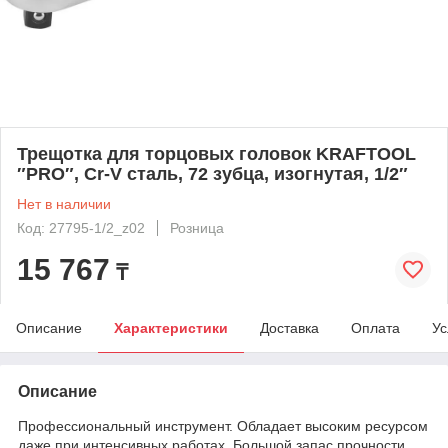
Трещотка для торцовых головок KRAFTOOL
″PRO″, Сr-V сталь, 72 зубца, изогнутая, 1/2″
Нет в наличии
Код: 27795-1/2_z02
Розница
15 767
₸
Описание
Характеристики
Доставка
Оплата
Ус
Описание
Профессиональный инструмент. Обладает высоким ресурсом
даже при интенсивных работах. Большой запас прочности,