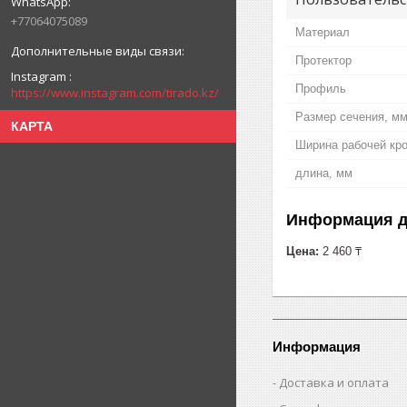
+77064075089
Материал
Протектор
Instagram
Профиль
https://www.instagram.com/tirado.kz/
Размер сечения, м
КАРТА
Ширина рабочей кр
длина, мм
Информация д
Цена:
2 460 ₸
Информация
Доставка и оплата