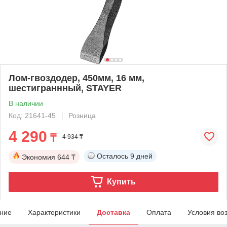
Лом-гвоздодер, 450мм, 16 мм,
шестиграннный, STAYER
В наличии
Код: 21641-45
Розница
4 290
₸
4 934 ₸
Осталось
9 дней
Экономия
644 ₸
Купить
ние
Характеристики
Доставка
Оплата
Условия во