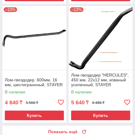
–13%
–13%
Лом-гвоздодер ″HERCULES″,
Лом-гвоздодер, 600мм, 16
450 мм, 22х12 мм, кованый
мм, шестиграннный, STAYER
усиленный, STAYER
В наличии
В наличии
4 840
5 640
₸
₸
5 566 ₸
6 486 ₸
Купить
Купить
Показать ещё