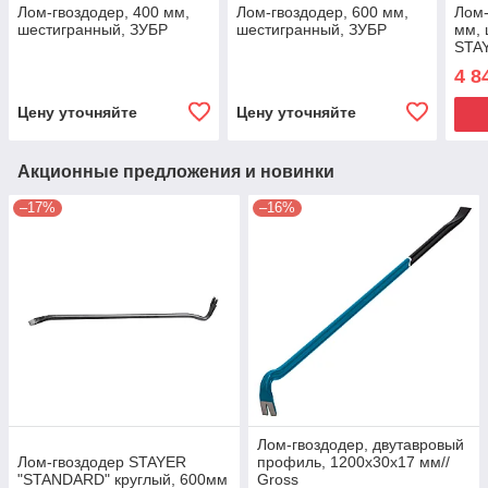
Лом-гвоздодер, 400 мм,
Лом-гвоздодер, 600 мм,
Лом-
шестигранный, ЗУБР
шестигранный, ЗУБР
мм, 
STA
4 8
Цену уточняйте
Цену уточняйте
Акционные предложения и новинки
–17%
–16%
Лом-гвоздодер, двутавровый
Лом-гвоздодер STAYER
профиль, 1200х30х17 мм//
"STANDARD" круглый, 600мм
Gross