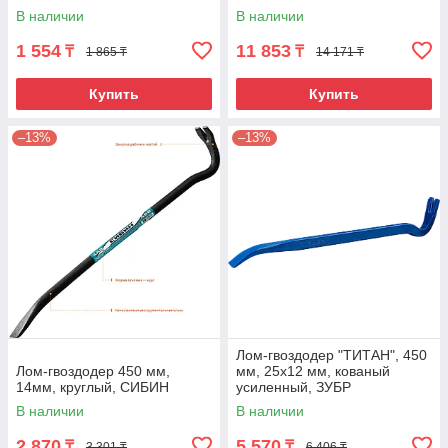
В наличии
В наличии
1 554
11 853
₸
₸
1 865 ₸
14 171 ₸
Купить
Купить
–13%
–13%
Лом-гвоздодер "ТИТАН", 450
Лом-гвоздодер 450 мм,
мм, 25х12 мм, кованый
14мм, круглый, СИБИН
усиленный, ЗУБР
В наличии
В наличии
2 870
5 570
₸
₸
3 301 ₸
6 406 ₸