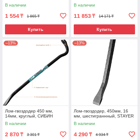
В наличии
В наличии
1 554
11 853
₸
₸
1 865 ₸
14 171 ₸
Купить
Купить
–13%
–13%
Лом-гвоздодер 450 мм,
Лом-гвоздодер, 450мм, 16
14мм, круглый, СИБИН
мм, шестиграннный, STAYER
В наличии
В наличии
2 870
4 290
₸
₸
3 301 ₸
4 934 ₸