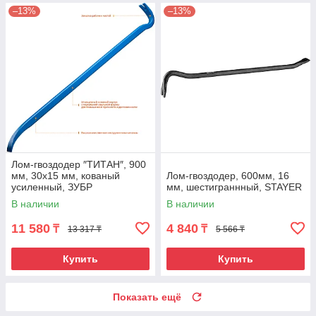
–13%
–13%
Лом-гвоздодер ″ТИТАН″, 900
мм, 30х15 мм, кованый
Лом-гвоздодер, 600мм, 16
усиленный, ЗУБР
мм, шестиграннный, STAYER
В наличии
В наличии
11 580
4 840
₸
₸
13 317 ₸
5 566 ₸
Купить
Купить
Показать ещё