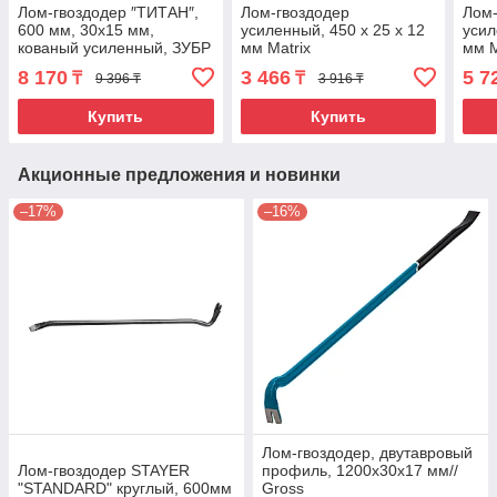
Лом-гвоздодер ″ТИТАН″,
Лом-гвоздодер
Лом-
600 мм, 30х15 мм,
усиленный, 450 х 25 х 12
усил
кованый усиленный, ЗУБР
мм Matrix
мм M
8 170
3 466
5 7
₸
₸
9 396 ₸
3 916 ₸
Купить
Купить
Акционные предложения и новинки
–17%
–16%
Лом-гвоздодер, двутавровый
Лом-гвоздодер STAYER
профиль, 1200х30х17 мм//
"STANDARD" круглый, 600мм
Gross