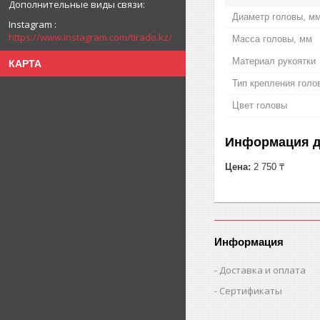
Диаметр головы, м
Instagram
https://www.instagram.com/tirado.kz/
Масса головы, мм
Материал рукоятки
КАРТА
Тип крепления голо
Цвет головы
Информация д
Цена:
2 750 ₸
Информация
Доставка и оплата
Сертификаты