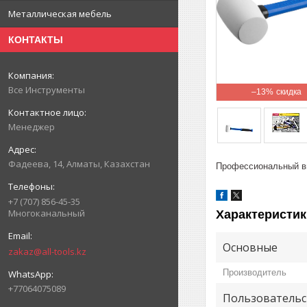
Металлическая мебель
КОНТАКТЫ
Все Инструменты
–13%
Менеджер
Фадеева, 14, Алматы, Казахстан
Профессиональный в
+7 (707) 856-45-35
Многоканальный
Характеристик
Основные
zakaz@all-tools.kz
Производитель
+77064075089
Пользовательс