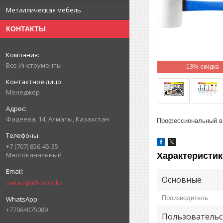
Металлическая мебель
КОНТАКТЫ
Все Инструменты
–13%
Менеджер
Фадеева, 14, Алматы, Казахстан
Профессиональный в
+7 (707) 856-45-35
Многоканальный
Характеристик
Основные
zakaz@all-tools.kz
Производитель
+77064075089
Пользовательс