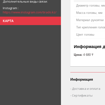
Диаметр головы, м
Instagram
https://www.instagram.com/tirado.kz/
Масса головы, мм
Материал рукоятки
КАРТА
Тип крепления голо
Цвет головы
Информация д
Цена:
4 680 ₸
Информация
Доставка и оплата
Сертификаты