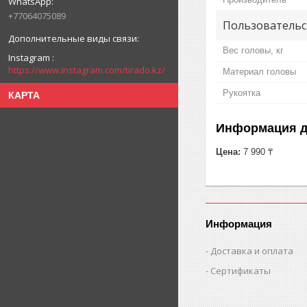
+77064075089
Пользовательс
Вес головы, кг
Instagram
https://www.instagram.com/tirado.kz/
Материал головы
Рукоятка
КАРТА
Информация д
Цена:
7 990 ₸
Информация
Доставка и оплата
Сертификаты