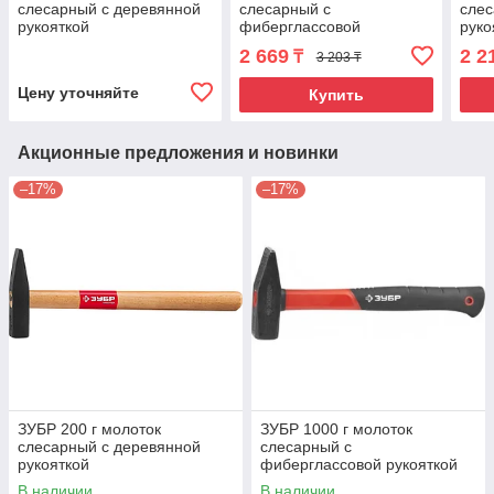
слесарный с деревянной
слесарный с
слес
рукояткой
фиберглассовой
руко
рукояткой
2 669
2 2
₸
3 203 ₸
Цену уточняйте
Купить
Акционные предложения и новинки
–17%
–17%
ЗУБР 200 г молоток
ЗУБР 1000 г молоток
слесарный с деревянной
слесарный с
рукояткой
фиберглассовой рукояткой
В наличии
В наличии