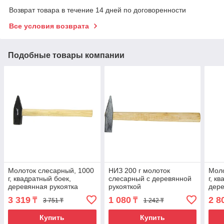
Возврат товара в течение 14 дней по договоренности
Все условия возврата
Подобные товары компании
Молоток слесарный, 1000
НИЗ 200 г молоток
Моло
г, квадратный боек,
слесарный с деревянной
г, к
деревянная рукоятка
рукояткой
дере
Sparta
Сиб
3 319
1 080
2 8
₸
₸
3 751 ₸
1 242 ₸
Купить
Купить