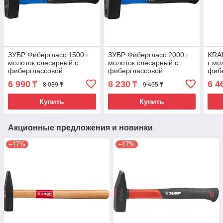
ЗУБР Фибергласс 1500 г
ЗУБР Фибергласс 2000 г
KRAF
молоток слесарный с
молоток слесарный с
г мо
фиберглассовой
фиберглассовой
фиб
рукояткой
рукояткой
руко
6 990
8 230
6 4
₸
₸
8 039 ₸
9 465 ₸
Купить
Купить
Акционные предложения и новинки
–17%
–17%