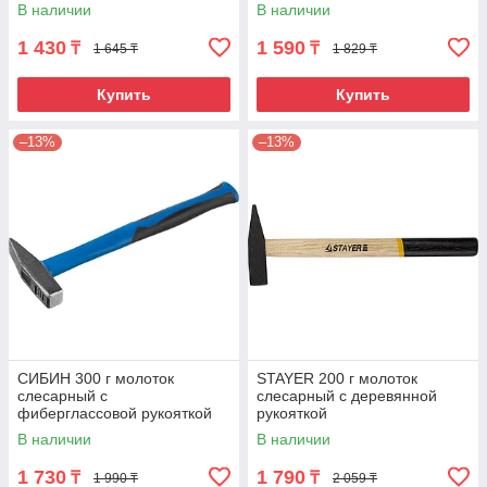
В наличии
В наличии
1 430
1 590
₸
₸
1 645 ₸
1 829 ₸
Купить
Купить
–13%
–13%
СИБИН 300 г молоток
STAYER 200 г молоток
слесарный с
слесарный с деревянной
фиберглассовой рукояткой
рукояткой
В наличии
В наличии
1 730
1 790
₸
₸
1 990 ₸
2 059 ₸