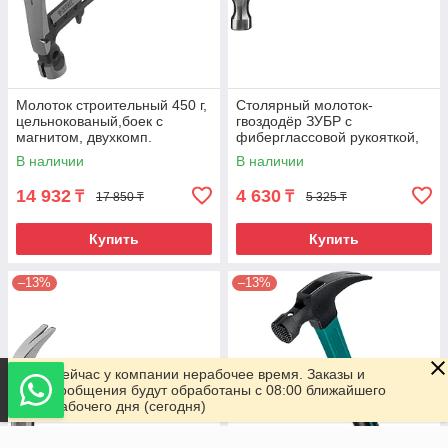
Молоток строительный 450 г,
Столярный молоток-
цельнокованый,боек с
гвоздодёр ЗУБР с
магнитом, двухкомп.
фиберглассовой рукояткой,
обрезин. рук-ка Denzel
кованный, 450 г,
В наличии
В наличии
Профессионал
14 932
4 630
₸
₸
17 850 ₸
5 325 ₸
Купить
Купить
–13%
–13%
Сейчас у компании нерабочее время. Заказы и
сообщения будут обработаны с 08:00 ближайшего
рабочего дня (сегодня)