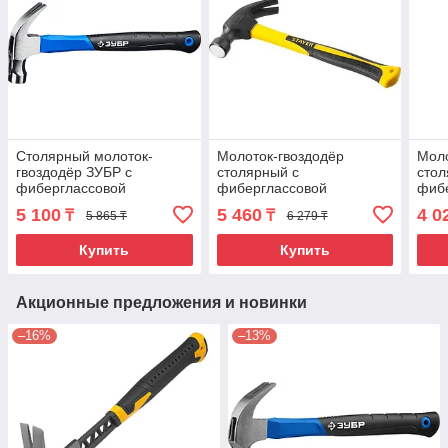
Столярный молоток-
Молоток-гвоздодёр
Моло
гвоздодёр ЗУБР с
столярный с
стол
фиберглассовой
фиберглассовой
фиб
рукояткой, кованный, с
рукояткой STAYER
руко
5 100
5 460
4 0
₸
₸
5 865 ₸
6 279 ₸
магнитом, 450 г,
Hercules
Herc
Профессионал
Купить
Купить
Акционные предложения и новинки
–16%
–13%