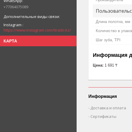
+77064075089
Пользовательс
Длина полотна, мм
Instagram
https://www.instagram.com/tirado.kz/
Количество в упако
Шаг зуба, TPI
КАРТА
Информация д
Цена:
1 691 ₸
Информация
Доставка и оплата
Сертификаты