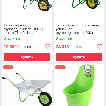
Тачка садовая,
Тачка садово-строительная,
грузоподъемность 160 кг,
усиленная,
объем 78 л Palisad
грузоподъемность 200 кг,
объем 90 л Palisad
В наличии
В наличии
19 352
24 013
₸
₸
23 135 ₸
28 707 ₸
Купить
Купить
–16%
–16%