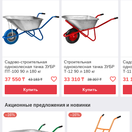
Садово-строительная
Строительная
Садо
одноколесная тачка ЗУБР
одноколесная тачка ЗУБР
одно
ПТ-100 90 л 180 кг
Т-12 90 л 180 кг
Т-11
37 550
33 310
31 
₸
₸
43 183 ₸
38 307 ₸
Купить
Купить
Акционные предложения и новинки
–16%
–16%