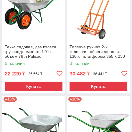
Тачка садовая, два колеса,
Тележка ручная 2-х
грузоподъемность 170 кг,
колесная, облегченная, г/п
объем 78 л Palisad
130 кг, платформа 355 х 230
Сибртех
В наличии
В наличии
22 220
30 482
₸
₸
26 564 ₸
36 441 ₸
Купить
Купить
–16%
–16%