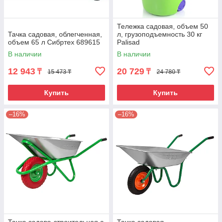
Тележка садовая, объем 50
Тачка садовая, облегченная,
л, грузоподъемность 30 кг
объем 65 л Сибртех 689615
Palisad
В наличии
В наличии
12 943
20 729
₸
₸
15 473 ₸
24 780 ₸
Купить
Купить
–16%
–16%