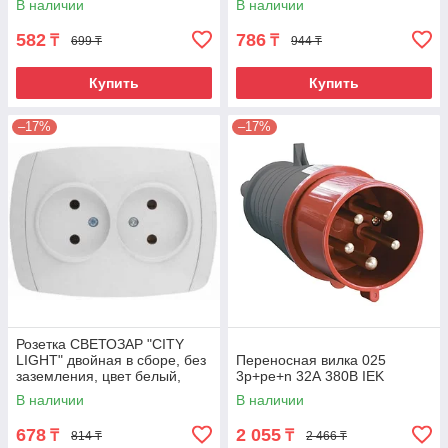
В наличии
В наличии
582
786
₸
₸
699 ₸
944 ₸
Купить
Купить
–17%
–17%
Розетка СВЕТОЗАР "CITY
LIGHT" двойная в сборе, без
Переносная вилка 025
заземления, цвет белый,
3р+ре+n 32А 380В IEK
16А/~250В
В наличии
В наличии
678
2 055
₸
₸
814 ₸
2 466 ₸