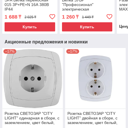
ЭРА Вилка переносная
Вилка ЗУБР
Разв
015 3Р+РЕ+N 16А 380В
"Профессионал"
элек
IP44
электрическая
MAXE
обрезиненная, 16А/250В,
5509
1 688
1 260
₸
₸
2 025 ₸
1 449 ₸
IP44, черная
6А/
Цен
Купить
Купить
Акционные предложения и новинки
–17%
–17%
Розетка СВЕТОЗАР "CITY
Розетка СВЕТОЗАР "CITY
LIGHT" одинарная в сборе, с
LIGHT" двойная в сборе, с
заземлением, цвет белый,
заземлением, цвет белый,
16А/~250В
16А/~250В