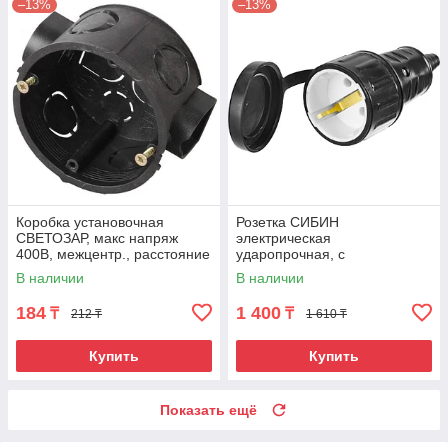
–13%
–13%
Коробка установочная
Розетка СИБИН
СВЕТОЗАР, макс напряж
электрическая
400В, межцентр., расстояние
ударопрочная, с
71мм, 68х40мм, круглая
заземлением, 16А/220В,
В наличии
В наличии
IP44, черная
184
1 400
₸
₸
212 ₸
1 610 ₸
Купить
Купить
Показать ещё