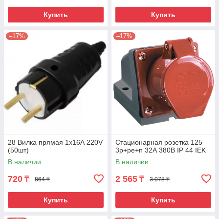
Купить
Купить
–17%
–17%
28 Вилка прямая 1х16А 220V
Стационарная розетка 125
(50шт)
3р+ре+n 32А 380В IP 44 IEK
В наличии
В наличии
720
2 565
₸
₸
864 ₸
3 078 ₸
Купить
Купить