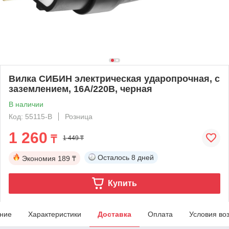
Вилка СИБИН электрическая ударопрочная, с
заземлением, 16А/220В, черная
В наличии
Код: 55115-B
Розница
1 260
₸
1 449 ₸
Осталось
8 дней
Экономия
189 ₸
Купить
ние
Характеристики
Доставка
Оплата
Условия во