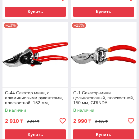
Купить
Купить
–13%
–13%
G-44 Секатор мини, с
G-1 Секатор-мини
алюминиевыми рукоятками,
цельнокованый, плоскостной,
плоскостной, 152 мм,
150 мм, GRINDA
GRINDA
В наличии
В наличии
2 910
2 990
₸
₸
3 347 ₸
3 439 ₸
Купить
Купить