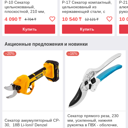
P-10 Секатор
P-17 Секатор компактный,
P-21
цельнокованый,
цельнокованый из
алю
плоскостной, 210 мм,
нержавеющей стали, с
руко
GRINDA PROLine
деревянными рукоятками,
210
4 090
10 540
10 
₸
₸
4 704 ₸
12 121 ₸
плоскостной, 195 мм,
Купить
Купить
Акционные предложения и новинки
–20%
–16%
Секатор прямого реза, 230
Секатор аккумуляторный CP-
мм, усиленный, нижняя
30, 18В Li-Ion// Denzel
рукоятка в ПВХ - оболочке,