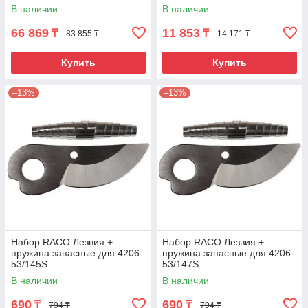
Luxe, Palisad
В наличии
В наличии
66 869
11 853
₸
₸
83 855 ₸
14 171 ₸
Купить
Купить
–13%
–13%
Набор RACO Лезвия +
Набор RACO Лезвия +
пружина запасные для 4206-
пружина запасные для 4206-
53/145S
53/147S
В наличии
В наличии
690
690
₸
₸
794 ₸
794 ₸