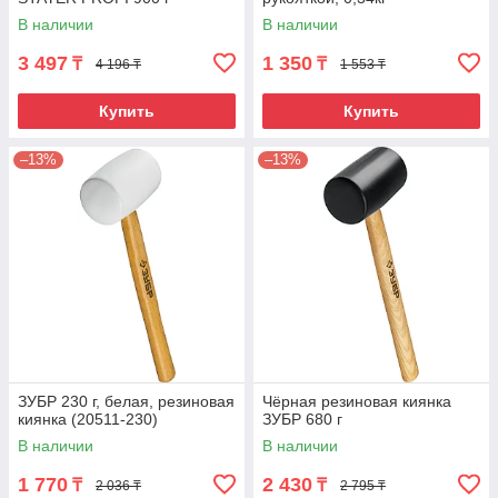
В наличии
В наличии
3 497
1 350
₸
₸
4 196 ₸
1 553 ₸
Купить
Купить
–13%
–13%
ЗУБР 230 г, белая, резиновая
Чёрная резиновая киянка
киянка (20511-230)
ЗУБР 680 г
В наличии
В наличии
1 770
2 430
₸
₸
2 036 ₸
2 795 ₸