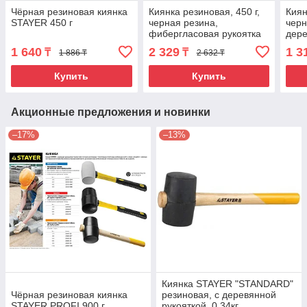
Чёрная резиновая киянка
Киянка резиновая, 450 г,
Киян
STAYER 450 г
черная резина,
черн
фибергласовая рукоятка
дере
Sparta
Spar
1 640
2 329
1 3
₸
₸
1 886 ₸
2 632 ₸
Купить
Купить
Акционные предложения и новинки
–17%
–13%
Киянка STAYER "STANDARD"
Чёрная резиновая киянка
резиновая, с деревянной
STAYER PROFI 900 г
рукояткой, 0,34кг