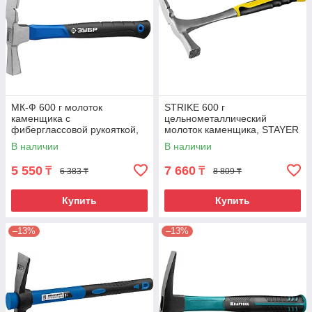
МК-Ф 600 г молоток
STRIKE 600 г
каменщика с
цельнометаллический
фиберглассовой рукояткой,
молоток каменщика, STAYER
ЗУБР
В наличии
В наличии
5 550
7 660
₸
₸
6 383 ₸
8 809 ₸
Купить
Купить
–13%
–13%