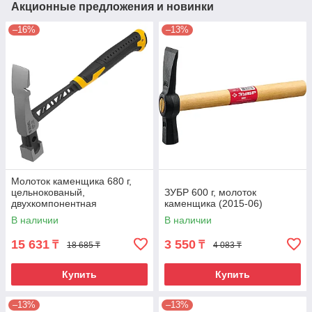
Акционные предложения и новинки
–16%
–13%
Молоток каменщика 680 г,
цельнокованый,
ЗУБР 600 г, молоток
двухкомпонентная
каменщика (2015-06)
обрезиненная рукоятка
В наличии
В наличии
Denzel
15 631
3 550
₸
₸
18 685 ₸
4 083 ₸
Купить
Купить
–13%
–13%