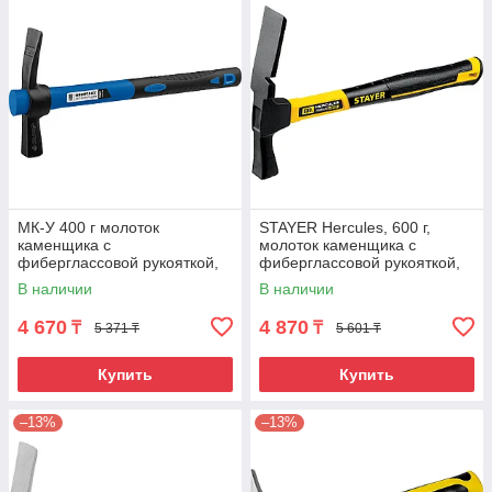
МК-У 400 г молоток
STAYER Hercules, 600 г,
каменщика с
молоток каменщика с
фиберглассовой рукояткой,
фиберглассовой рукояткой,
ЗУБР
Professional (20161)
В наличии
В наличии
4 670
4 870
₸
₸
5 371 ₸
5 601 ₸
Купить
Купить
–13%
–13%