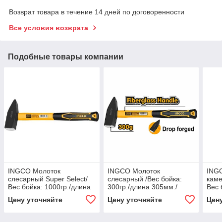
Возврат товара в течение 14 дней по договоренности
Все условия возврата
Подобные товары компании
INGCO Молоток
INGCO Молоток
ING
слесарный Super Select/
слесарный /Вес бойка:
каме
Вес бойка: 1000гр./длина
300гр./длина 305мм./
Вес 
375мм./Материал
Материал рукояти:
Мате
Цену уточняйте
Цену уточняйте
Цен
рукояти: фиберглас
фиберглас
фибе