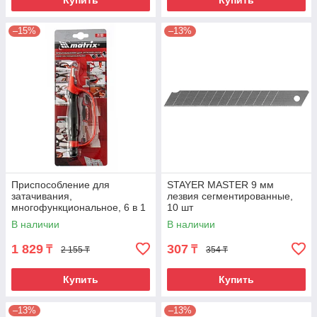
Купить
Купить
–15%
–13%
Приспособление для
STAYER MASTER 9 мм
затачивания,
лезвия сегментированные,
многофункциональное, 6 в 1
10 шт
Matrix
В наличии
В наличии
1 829
307
₸
₸
2 155 ₸
354 ₸
Купить
Купить
–13%
–13%