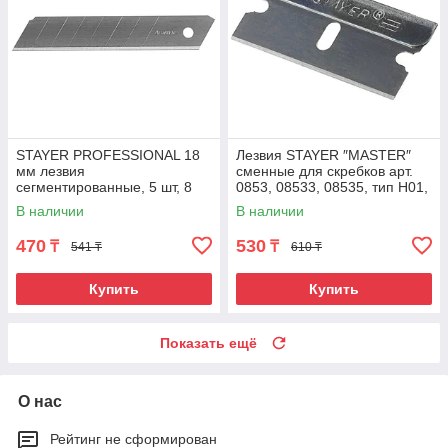
STAYER PROFESSIONAL 18
Лезвия STAYER ″MASTER″
мм лезвия
сменные для скребков арт.
сегментированные, 5 шт, 8
0853, 08533, 08535, тип Н01,
сегментов
40мм, 5шт
В наличии
В наличии
470
530
₸
₸
541 ₸
610 ₸
Купить
Купить
Показать ещё
О нас
Рейтинг не сформирован