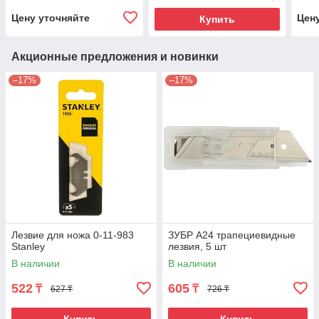
Цену уточняйте
Цен
Купить
Акционные предложения и новинки
–17%
–17%
Лезвие для ножа 0-11-983
ЗУБР А24 трапециевидные
Stanley
лезвия, 5 шт
В наличии
В наличии
522
605
₸
₸
627 ₸
726 ₸