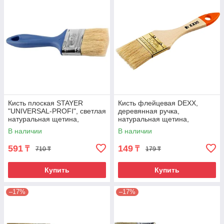
Кисть плоская STAYER
Кисть флейцевая DEXX,
"UNIVERSAL-PROFI", светлая
деревянная ручка,
натуральная щетина,
натуральная щетина,
пластмассовая ручка, 63мм
индивидуальная упаковка,
В наличии
В наличии
50мм
591
149
₸
₸
710 ₸
179 ₸
Купить
Купить
–17%
–17%