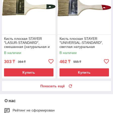
Кисть плоская STAYER
Кисть плоская STAYER
″LASUR-STANDARD″,
″UNIVERSAL-STANDARD″,
смешанная (натуральная и
светлая натуральная
искусственная) щетина,
щетина, деревянная ручка,
В наличии
В наличии
деревянная ручка, 75мм
75мм
303
462
₸
₸
364 ₸
555 ₸
Купить
Купить
Показать ещё
О нас
Рейтинг не сформирован