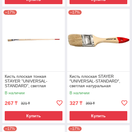
–17%
–17%
Кисть плоская тонкая
Кисть плоская STAYER
STAYER "UNIVERSAL-
″UNIVERSAL-STANDARD″,
STANDARD", светлая
светлая натуральная
натуральная щетина,
щетина, деревянная ручка,
В наличии
В наличии
деревянная ручка, №10 x
50мм
11мм
267
327
₸
₸
321 ₸
393 ₸
Купить
Купить
–17%
–17%