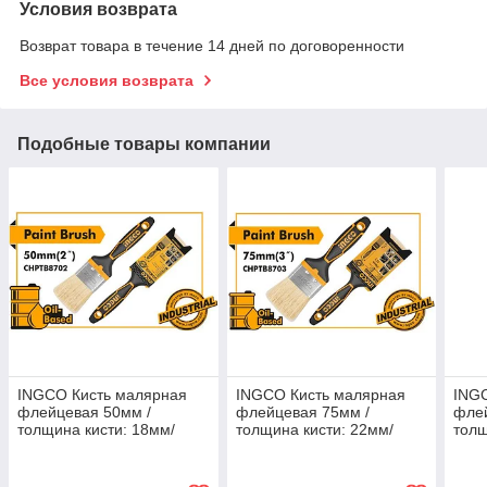
Условия возврата
Возврат товара в течение 14 дней по договоренности
Все условия возврата
Подобные товары компании
INGCO Кисть малярная
INGCO Кисть малярная
ING
флейцевая 50мм /
флейцевая 75мм /
фле
толщина кисти: 18мм/
толщина кисти: 22мм/
толщ
длина щетинок:
длина щетинок:
длин
57мм/INDUSTRIAL
64мм/INDUSTRIAL
70м