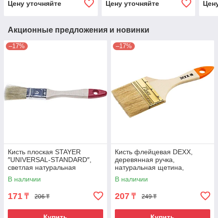
Цену уточняйте
Цену уточняйте
Цен
Акционные предложения и новинки
–17%
–17%
Кисть плоская STAYER
Кисть флейцевая DEXX,
″UNIVERSAL-STANDARD″,
деревянная ручка,
светлая натуральная
натуральная щетина,
щетина, деревянная ручка,
индивидуальная упаковка,
В наличии
В наличии
20мм
75мм
171
207
₸
₸
206 ₸
249 ₸
Купить
Купить