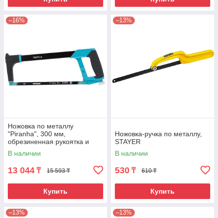
–16%
–13%
Ножовка по металлу
"Piranha", 300 мм,
Ножовка-ручка по металлу,
обрезиненная рукоятка и
STAYER
захват Gross
В наличии
В наличии
13 044
530
₸
₸
15 593 ₸
610 ₸
Купить
Купить
–13%
–13%