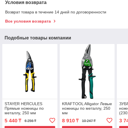
Условия возврата
Возврат товара в течение 14 дней по договоренности
Все условия возврата
Подобные товары компании
STAYER HERCULES
KRAFTOOL Alligator Левые
ЗУБ
Прямые ножницы по
ножницы по металлу, 250
ножн
металлу, 250 мм
мм
(230
5 440
8 910
3 7
₸
₸
6 256 ₸
10 247 ₸