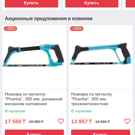
Купить
Купить
Акционные предложения и новинки
–16%
–16%
Ножовка по металлу
Ножовка по металлу
"Piranha", 300 мм, рычажный
"Piranha", 300 мм,
механизм натяжения
трехкомпонентная
полотна Gross
металлопластиковая рамка
В наличии
В наличии
Gross
17 550
13 857
₸
₸
20 980 ₸
16 565 ₸
Купить
Купить