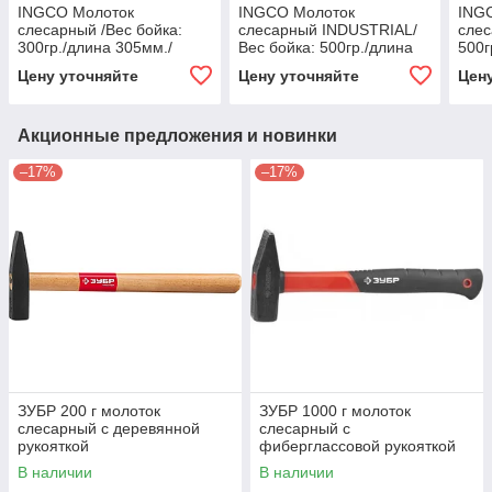
INGCO Молоток
INGCO Молоток
ING
слесарный /Вес бойка:
слесарный INDUSTRIAL/
слес
300гр./длина 305мм./
Вес бойка: 500гр./длина
500г
Материал рукояти:
350мм./Материал
Мате
Цену уточняйте
Цену уточняйте
Цен
фиберглас
рукояти: фиберглас
фиб
Акционные предложения и новинки
–17%
–17%
ЗУБР 200 г молоток
ЗУБР 1000 г молоток
слесарный с деревянной
слесарный с
рукояткой
фиберглассовой рукояткой
В наличии
В наличии