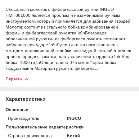
Слесарный молоток с фибергласовой ручкой INGCO
HMH881000 является простым и незаменимым ручным
инструментом, который применяется для забивания гвоздей.
Молоток состоит из стального бойка комбинированной
формы и фибергласовой рукоятки.\n\nБлагодаря
обрезиненной рукоятки из фибергласа рукоять поглащает
вибрацию при ударе.\n\nРукоятка и головка скреплены
методом инжекционной склейки эпоксидной смолой.\n\nБоек
прошел процесс закалки, для увеличения твердости.\n\nВес
бойка: 1000 гр,\nОбщая длина 375 мм,\nФорма бойка:
квадратный,\nМатериал рукояти: фиберглас.
Скрыть
Характеристики
Основные
Производитель
INGCO
Пользовательские характеристики
Страна производства
Китай