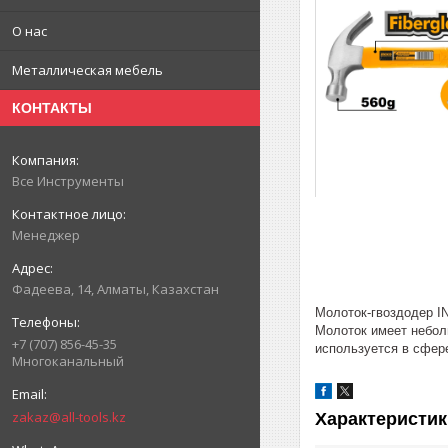
О нас
Металлическая мебель
КОНТАКТЫ
Все Инструменты
Менеджер
Фадеева, 14, Алматы, Казахстан
Молоток-гвоздодер I
Молоток имеет небол
+7 (707) 856-45-35
используется в сфере
Многоканальный
zakaz@all-tools.kz
Характеристик