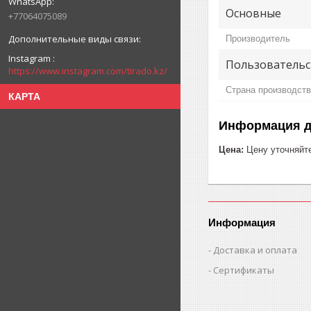
Основные
+77064075089
Производитель
Instagram
Пользовательс
https://www.instagram.com/tirado.kz/
Страна производст
КАРТА
Информация д
Цена:
Цену уточняйт
Информация
Доставка и оплата
Сертификаты