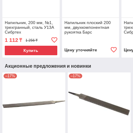
Напильник, 200 мм, №1,
Напильник плоский 200
Напи
трехгранный, сталь У13А
мм, двухкомпонентная
трех
Сибртех
рукоятка Барс
Сиб
1 112
₸
1 256 ₸
Цену уточняйте
Цен
Купить
Акционные предложения и новинки
–17%
–17%