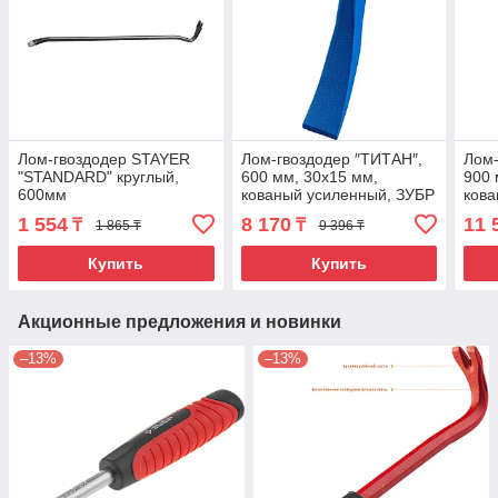
Лом-гвоздодер STAYER
Лом-гвоздодер ″ТИТАН″,
Лом-
"STANDARD" круглый,
600 мм, 30х15 мм,
900 
600мм
кованый усиленный, ЗУБР
кова
1 554
8 170
11 
₸
₸
1 865 ₸
9 396 ₸
Купить
Купить
Акционные предложения и новинки
–13%
–13%