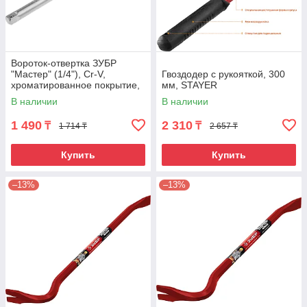
Вороток-отвертка ЗУБР
"Мастер" (1/4"), Cr-V,
Гвоздодер с рукояткой, 300
хроматированное покрытие,
мм, STAYER
150мм
В наличии
В наличии
1 490
2 310
₸
₸
1 714 ₸
2 657 ₸
Купить
Купить
–13%
–13%