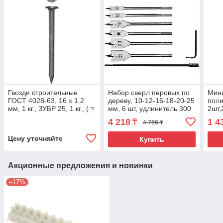
Гвозди строительные
Набор сверл перовых по
Мини
ГОСТ 4028-63, 16 х 1.2
дереву, 10-12-16-18-20-25
поли
мм, 1 кг., ЗУБР 25, 1 кг., ( ≈
мм, 6 шт, удлинитель 300
2шт,
4000 шт ±3%)
мм Matrix
10х1
4 218
1 4
₸
4 766 ₸
d3,2
Цену уточняйте
Купить
Акционные предложения и новинки
–17%