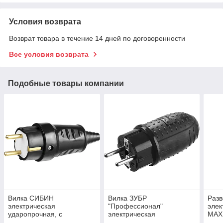
Условия возврата
Возврат товара в течение 14 дней по договоренности
Все условия возврата
Подобные товары компании
Вилка СИБИН
Вилка ЗУБР
Разв
электрическая
"Профессионал"
элек
ударопрочная, с
электрическая
MAXE
заземлением, 16А/220В,
обрезиненная, 16А/250В,
5509