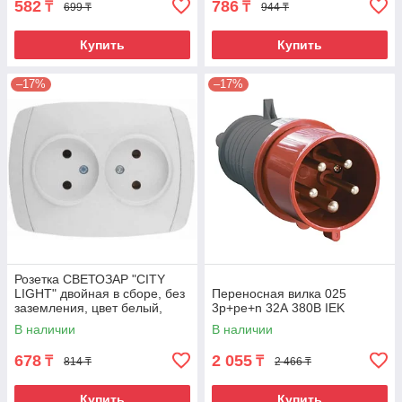
582
786
₸
₸
699 ₸
944 ₸
Купить
Купить
–17%
–17%
Розетка СВЕТОЗАР "CITY
LIGHT" двойная в сборе, без
Переносная вилка 025
заземления, цвет белый,
3р+ре+n 32А 380В IEK
16А/~250В
В наличии
В наличии
678
2 055
₸
₸
814 ₸
2 466 ₸
Купить
Купить