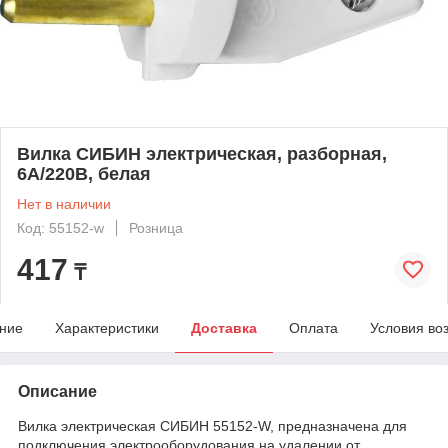
Вилка СИБИН электрическая, разборная,
6А/220В, белая
Нет в наличии
Код: 55152-w
Розница
417
₸
ние
Характеристики
Доставка
Оплата
Условия во
Описание
Вилка электрическая СИБИН 55152-W, предназначена для
подключения электрооборудования на удалении от