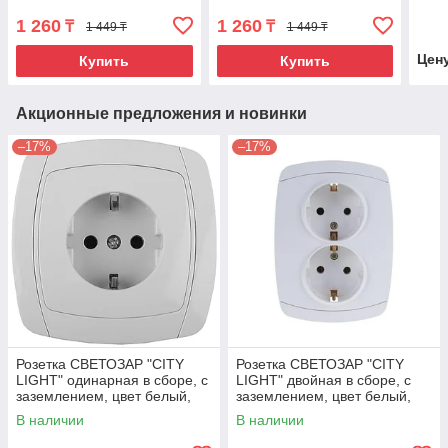
черная
IP44, черная
6А/
1 260
1 260
₸
₸
1 449 ₸
1 449 ₸
Цен
Купить
Купить
Акционные предложения и новинки
–17%
–17%
Розетка СВЕТОЗАР "CITY
Розетка СВЕТОЗАР "CITY
LIGHT" одинарная в сборе, с
LIGHT" двойная в сборе, с
заземлением, цвет белый,
заземлением, цвет белый,
16А/~250В
16А/~250В
В наличии
В наличии