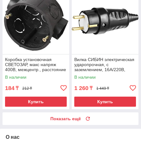
Коробка установочная
Вилка СИБИН электрическая
СВЕТОЗАР, макс напряж
ударопрочная, с
400В, межцентр., расстояние
заземлением, 16А/220В,
71мм, 68х40мм, круглая
черная
В наличии
В наличии
184
1 260
₸
₸
212 ₸
1 449 ₸
Купить
Купить
Показать ещё
О нас