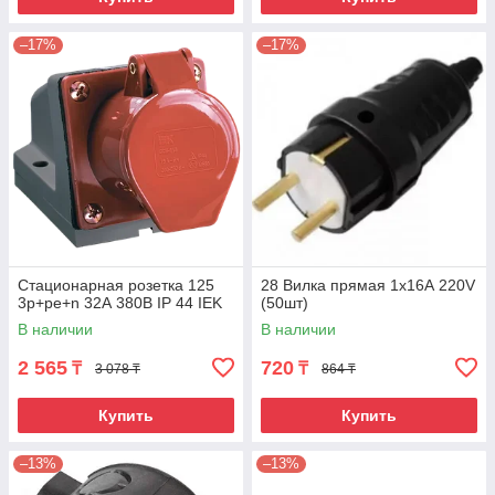
–17%
–17%
Стационарная розетка 125
28 Вилка прямая 1х16А 220V
3р+ре+n 32А 380В IP 44 IEK
(50шт)
В наличии
В наличии
2 565
720
₸
₸
3 078 ₸
864 ₸
Купить
Купить
–13%
–13%