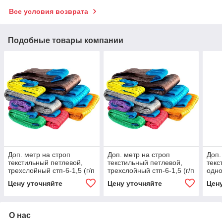
Все условия возврата
Подобные товары компании
Доп. метр на строп
Доп. метр на строп
Доп.
текстильный петлевой,
текстильный петлевой,
текс
трехслойный стп-6-1,5 (г/п
трехслойный стп-6-1,5 (г/п
одно
1,5 тн, мин. длина 1 м) 3,
1,5 тн, мин. длина 1 м)
п 0,
Цену уточняйте
Цену уточняйте
Цен
1500
4.5, 1500
1.5,
О нас