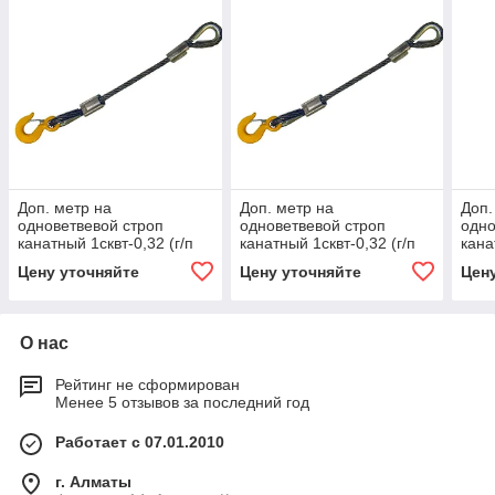
Доп. метр на
Доп. метр на
Доп.
одноветвевой строп
одноветвевой строп
одно
канатный 1сквт-0,32 (г/п
канатный 1сквт-0,32 (г/п
кана
0,32 тн, мин. длина 1 м)
0,32 тн, мин. длина 1 м)
0,32
Цену уточняйте
Цену уточняйте
Цен
0.63, 1000
1.25, 1000
1.6,
О нас
Рейтинг не сформирован
Менее 5 отзывов за последний год
Работает с 07.01.2010
г. Алматы