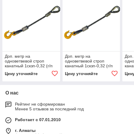
Доп. метр на
Доп. метр на
Доп.
одноветвевой строп
одноветвевой строп
одно
канатный 1скзп-0,32 (г/п
канатный 1скзп-0,32 (г/п
кана
0,32 тн, мин. длина 1 м)
0,32 тн, мин. длина 1 м) 5,
0,32
Цену уточняйте
Цену уточняйте
Цен
2.8, 1000
1500
12.5
О нас
Рейтинг не сформирован
Менее 5 отзывов за последний год
Работает с 07.01.2010
г. Алматы