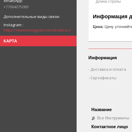
Длина стропы
+77064075089
Информация д
Instagram
Цена:
Цену уточняйт
https://www.instagram.com/tirado.kz/
КАРТА
Информация
Доставка и оплата
Сертификаты
Все Инструменты