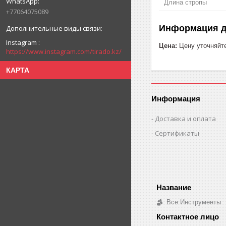
Длина стропы
+77064075089
Информация д
Instagram
Цена:
Цену уточняйт
https://www.instagram.com/tirado.kz/
КАРТА
Информация
Доставка и оплата
Сертификаты
Все Инструменты