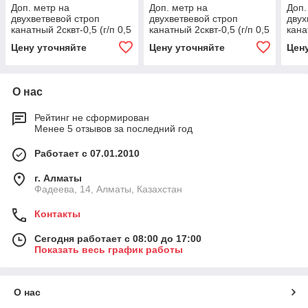
Доп. метр на
Доп. метр на
Доп.
двухветвевой строп
двухветвевой строп
двух
канатный 2сквт-0,5 (г/п 0,5
канатный 2сквт-0,5 (г/п 0,5
кана
тн, мин. длина 1 м) 0.8,
тн, мин. длина 1 м) 1,
тн, 
Цену уточняйте
Цену уточняйте
Цен
1000
1000
100
О нас
Рейтинг не сформирован
Менее 5 отзывов за последний год
Работает с 07.01.2010
г. Алматы
Фадеева, 14, Алматы, Казахстан
Контакты
Сегодня работает с 08:00 до 17:00
Показать весь график работы
О нас