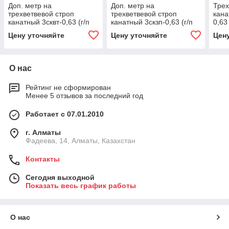
Доп. метр на
Доп. метр на
Трех
трехветвевой строп
трехветвевой строп
кана
канатный 3сквт-0,63 (г/п
канатный 3скзп-0,63 (г/п
0,63
0,63 тн, мин. длина 1 м)
0,63 тн, мин. длина 1 м)
12.5
Цену уточняйте
Цену уточняйте
Цен
6.3, 1500
6.3, 1500
О нас
Рейтинг не сформирован
Менее 5 отзывов за последний год
Работает с 07.01.2010
г. Алматы
Фадеева, 14, Алматы, Казахстан
Контакты
Сегодня выходной
Показать весь график работы
О нас