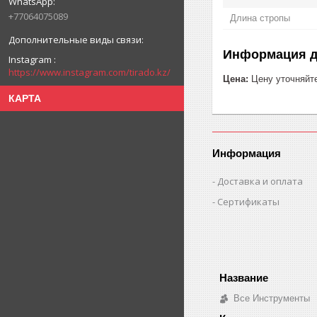
+77064075089
Длина стропы
Информация д
Instagram
https://www.instagram.com/tirado.kz/
Цена:
Цену уточняйт
КАРТА
Информация
Доставка и оплата
Сертификаты
Все Инструменты