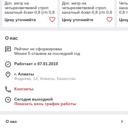
Доп. метр на
Доп. метр на
Четы
четырехветвевой строп
четырехветвевой строп
кана
канатный 4сквт-0,8 (г/п 0,8
канатный 4сквт-0,8 (г/п 0,8
0,8 
тн, мин. длина 1 м) 20,
тн, мин. длина 1 м) 3.2,
1.25
Цену уточняйте
Цену уточняйте
Цен
2000
1000
О нас
Рейтинг не сформирован
Менее 5 отзывов за последний год
Работает с 07.01.2010
г. Алматы
Фадеева, 14, Алматы, Казахстан
Контакты
Сегодня выходной
Показать весь график работы
О нас