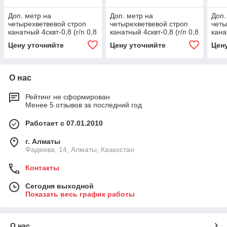
Доп. метр на
Доп. метр на
Доп.
четырехветвевой строп
четырехветвевой строп
четы
канатный 4сквт-0,8 (г/п 0,8
канатный 4сквт-0,8 (г/п 0,8
кана
тн, мин. длина 1 м) 1.25,
тн, мин. длина 1 м) 3.2,
тн, 
Цену уточняйте
Цену уточняйте
Цен
1000
1000
100
О нас
Рейтинг не сформирован
Менее 5 отзывов за последний год
Работает с 07.01.2010
г. Алматы
Фадеева, 14, Алматы, Казахстан
Контакты
Сегодня выходной
Показать весь график работы
О нас