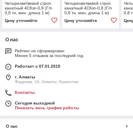
Четырехветвевой строп
Четырехветвевой строп
Четы
канатный 4СКзп-0,8 (Г/п
канатный 4СКзп-0,8 (Г/п
кана
0,8 тн, мин. длина 1 м)
0,8 тн, мин. длина 1 м)
0,8 
1.25, 1000
3.2, 1000
100
Цену уточняйте
Цену уточняйте
Цен
О нас
Рейтинг не сформирован
Менее 5 отзывов за последний год
Работает с 07.01.2010
г. Алматы
Фадеева, 14, Алматы, Казахстан
Контакты
Сегодня выходной
Показать весь график работы
О нас