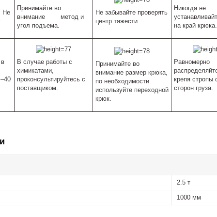
Принимайте во
Никогда не
. Не
Не забывайте проверять
внимание метод и
устанавливайт
.
центр тяжести.
угол подъема.
на край крюка.
 в
В случае работы с
Равномерно
Принимайте во
химикатами,
распределяйте
внимание размер крюка,
–40
проконсультируйтесь с
крепя стропы 
по необходимости
поставщиком.
сторон груза.
используйте переходной
крюк.
и
2.5 т
1000 мм