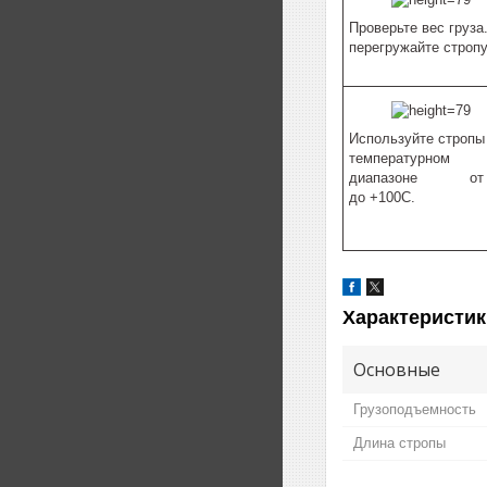
Проверьте вес груза
перегружайте стропу
Используйте стропы
температурном
диапазоне от 
до +100С.
Характеристик
Основные
Грузоподъемность
Длина стропы