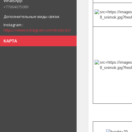
+77064075089
Instagram
https://www.instagram.com/tirado.kz/
КАРТА