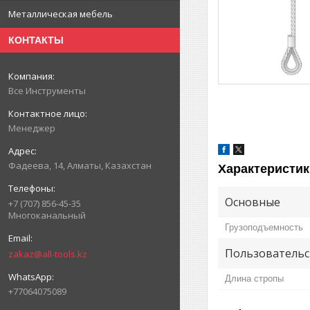
Металлическая мебель
КОНТАКТЫ
Все Инструменты
Менеджер
Фадеева, 14, Алматы, Казахстан
Характеристик
Основные
+7 (707) 856-45-35
Многоканальный
Грузоподъемность
Пользовательс
zakaz@all-tools.kz
Длина стропы
+77064075089