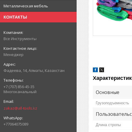
Металлическая мебель
КОНТАКТЫ
Все Инструменты
Менеджер
Фадеева, 14, Алматы, Казахстан
Характеристик
+7 (707) 856-45-35
Основные
Многоканальный
Грузоподъемность
zakaz@all-tools.kz
Пользовательс
+77064075089
Длина стропы