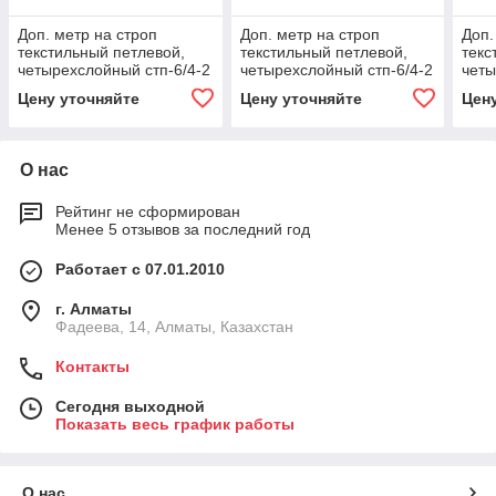
Доп. метр на строп
Доп. метр на строп
Доп.
текстильный петлевой,
текстильный петлевой,
текс
четырехслойный стп-6/4-2
четырехслойный стп-6/4-2
четы
(г/п 2 тн, мин. длина 1 м)
(г/п 2 тн, мин. длина 1 м)
(г/п
Цену уточняйте
Цену уточняйте
Цен
6, 1500
8, 1500
10, 
О нас
Рейтинг не сформирован
Менее 5 отзывов за последний год
Работает с 07.01.2010
г. Алматы
Фадеева, 14, Алматы, Казахстан
Контакты
Сегодня выходной
Показать весь график работы
О нас