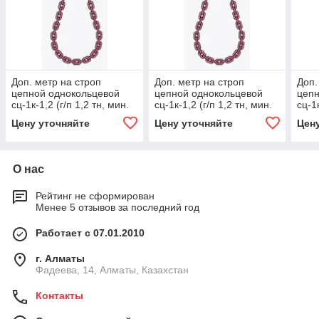
Доп. метр на строп
Доп. метр на строп
Доп.
цепной однокольцевой
цепной однокольцевой
цепн
сц-1к-1,2 (г/п 1,2 тн, мин.
сц-1к-1,2 (г/п 1,2 тн, мин.
сц-1к
длина 1 м) 8.8, 1000
длина 1 м) 13.7, 1000
длин
Цену уточняйте
Цену уточняйте
Цен
О нас
Рейтинг не сформирован
Менее 5 отзывов за последний год
Работает с 07.01.2010
г. Алматы
Фадеева, 14, Алматы, Казахстан
Контакты