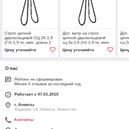
Строп цепной
Доп. метр на строп
Доп.
двухкольцевой СЦ-2К-1,9
цепной двухкольцевой
цепн
(Г/п 1,9 тн, мин. длина 1
сц-2к-1,9 (г/п 1,9 тн, мин.
сц-2к
м) 53, 2000
длина 1 м)
длин
Цену уточняйте
Цену уточняйте
Цен
О нас
Рейтинг не сформирован
Менее 5 отзывов за последний год
Работает с 07.01.2010
г. Алматы
Фадеева, 14, Алматы, Казахстан
Контакты