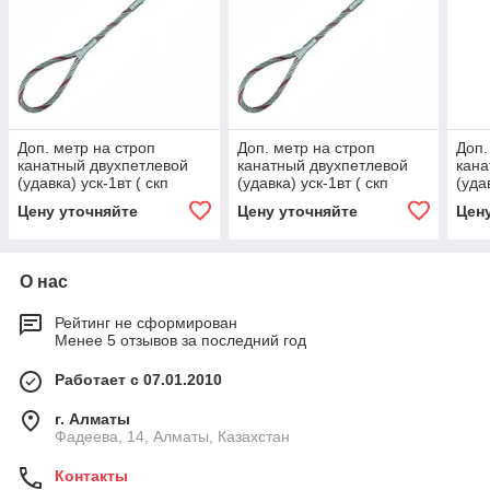
Доп. метр на строп
Доп. метр на строп
Доп.
канатный двухпетлевой
канатный двухпетлевой
кана
(удавка) уск-1вт ( скп
(удавка) уск-1вт ( скп
(уда
)-0,32 (г/п 0,32 тн, мин.
)-0,32 (г/п 0,32 тн, мин.
)-0,3
Цену уточняйте
Цену уточняйте
Цен
длина 1 м) 10, 2000
длина 1 м) 0.63,
длин
О нас
Рейтинг не сформирован
Менее 5 отзывов за последний год
Работает с 07.01.2010
г. Алматы
Фадеева, 14, Алматы, Казахстан
Контакты