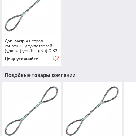
Доп. метр на строп
канатный двухпетлевой
(удавка) уск-1зп (скп)-0,32
(г/п 0,32 тн, мин. длина
Цену уточняйте
Подобные товары компании