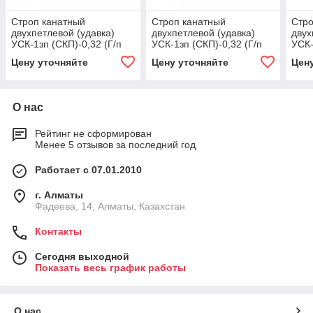
Строп канатный
Строп канатный
Стро
двухпетлевой (удавка)
двухпетлевой (удавка)
двух
УСК-1зп (СКП)-0,32 (Г/п
УСК-1зп (СКП)-0,32 (Г/п
УСК-
0,32 тн, мин. длина 1 м) 2,
0,32 тн, мин. длина 1 м)
0,32
Цену уточняйте
Цену уточняйте
Цен
1500
2.5, 1500
2.8,
О нас
Рейтинг не сформирован
Менее 5 отзывов за последний год
Работает с 07.01.2010
г. Алматы
Фадеева, 14, Алматы, Казахстан
Контакты
Сегодня выходной
Показать весь график работы
О нас