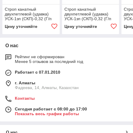
Строп канатный
Строп канатный
Стро
двухпетлевой (удавка)
двухпетлевой (удавка)
двух
УСК-1зп (СКП)-0,32 (Г/п
УСК-1зп (СКП)-0,32 (Г/п
УСК-
0,32 тн, мин. длина 1 м)
0,32 тн, мин. длина 1 м)
0,32
Цену уточняйте
Цену уточняйте
Цен
22, 5000
2.8, 1500
3.2,
О нас
Рейтинг не сформирован
Менее 5 отзывов за последний год
Работает с 07.01.2010
г. Алматы
Фадеева, 14, Алматы, Казахстан
Контакты
Сегодня работает с 08:00 до 17:00
Показать весь график работы
О нас