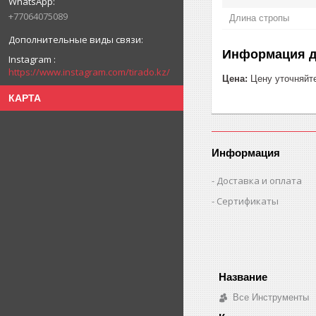
+77064075089
Длина стропы
Информация д
Instagram
https://www.instagram.com/tirado.kz/
Цена:
Цену уточняйт
КАРТА
Информация
Доставка и оплата
Сертификаты
Все Инструменты