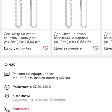
Доп. метр на строп
Доп. метр на строп
Доп.
канатный кольцевой
канатный кольцевой
кана
уск-2вт ( скк )-0,63 (г/п
уск-2вт ( скк )-0,63 (г/п
уск-2
0,63 тн, мин. длина 1 м)
0,63 тн, мин. длина 1 м) 1,
0,63
Цену уточняйте
Цену уточняйте
Цен
20, 2000
1000
1.6,
О нас
Рейтинг не сформирован
Менее 5 отзывов за последний год
Работает с 07.01.2010
г. Алматы
Фадеева, 14, Алматы, Казахстан
Контакты