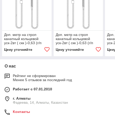
Доп. метр на строп
Доп. метр на строп
Доп.
канатный кольцевой
канатный кольцевой
кана
уск-2вт ( скк )-0,63 (г/п
уск-2вт ( скк )-0,63 (г/п
уск-2
0,63 тн, мин. длина 1 м)
0,63 тн, мин. длина 1 м) 1,
0,63
Цену уточняйте
Цену уточняйте
Цен
16, 2000
1000
2.5,
О нас
Рейтинг не сформирован
Менее 5 отзывов за последний год
Работает с 07.01.2010
г. Алматы
Фадеева, 14, Алматы, Казахстан
Контакты